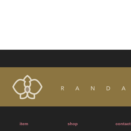
item
shop
contact