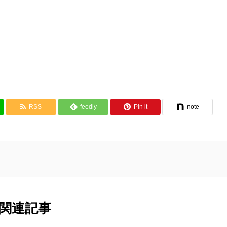
RSS
feedly
Pin it
note
関連記事