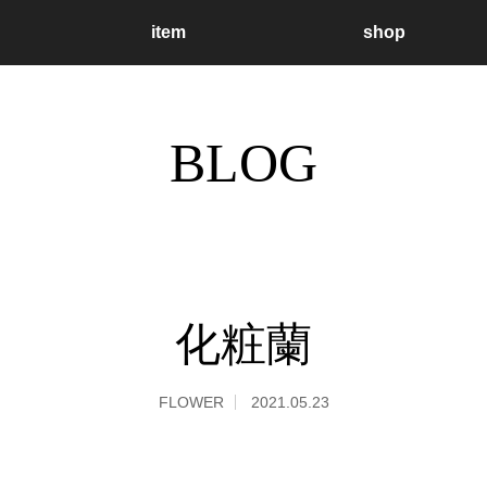
item
shop
BLOG
化粧蘭
FLOWER
2021.05.23