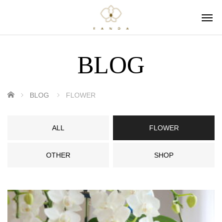
BLOG
ホーム
BLOG
FLOWER
ALL
FLOWER
OTHER
SHOP