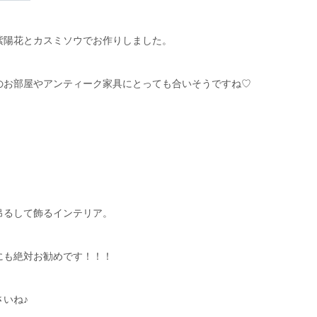
紫陽花とカスミソウでお作りしました。
のお部屋やアンティーク家具にとっても合いそうですね♡
吊るして飾るインテリア。
にも絶対お勧めです！！！
いね♪