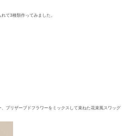
入れて3種類作ってみました。
ー、プリザーブドフラワーをミックスして束ねた花束風スワッグ